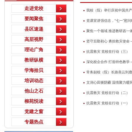
走进党校
我校（院）举行庆祝中国共产党
●
要闻聚焦
党课宣讲强信念，“七一”慰问
●
县区速递
聚焦一个领域 推进教研咨一
●
高层视野
坚守后勤初心 勇担救灾使命
●
理论广角
抗震救灾 党校在行动（三）
●
教研纵横
深化校企合作 打造特色教学
●
学海拾贝
常务副校（院）长路燕云到
●
培训动态
文润心田驱阴霾 温情聚力暖
●
他山之石
抗震救灾 党校在行动（二）
●
柳苑悦读
抗震救灾 党校在行动（一）
●
党建之窗
专题热点