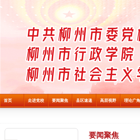
首页
走进党校
要闻聚焦
县区速递
高层视野
理论广
要闻聚焦